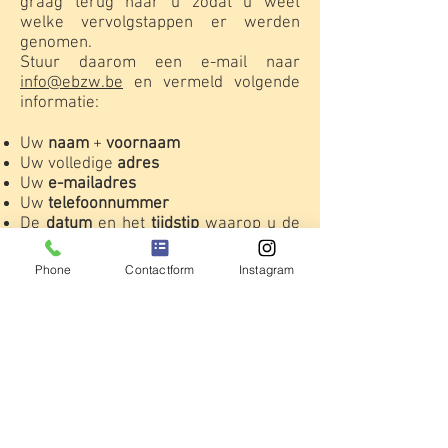
graag terug naar u zodat u weet
welke vervolgstappen er werden
genomen.
Stuur daarom een e-mail naar
info@ebzw.be
en vermeld volgende
informatie:
Uw
naam
+
voornaam
Uw volledige
adres
Uw
e-mailadres
Uw
telefoonnummer
De
datum
en het
tijdstip
waarop u de
hinder ondervonden heeft
Bepaalde
kenmerken
van het vliegtuig
Phone
Contactform
Instagram
+ eventueel het
registratienummer /
letters
(bijvoorbeeld: 1 motor / 2
motoren /
opvallende kleur
/ ...).
Indien u een verrekijker heeft, kan dat
zeker helpen.
Omschrijf wat het vliegtuig aan het
doen
was (bijvoorbeeld: aan het
cirkelen, zeer laag aan het vliegen, ...)
Via deze website